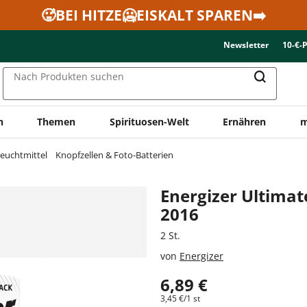
🥵BEI HITZE🥶EISKALT SPAREN➡️
Newsletter
10-€-
Nach Produkten suchen
n
Themen
Spirituosen-Welt
Ernähren
m
Leuchtmittel
Knopfzellen & Foto-Batterien
Energizer Ultimat
2016
2 St.
von
Energizer
6,89 €
3,45 €/1 st