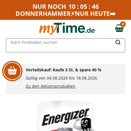
Zum Hauptinhalt springen
NUR NOCH
10 : 05 : 46
DONNERHAMMER⚡NUR HEUTE➡️
Zur Navigation springen
Zur Suche springen
0
0,00 €
MAIN MENU
Nach Produkten suchen
Vorteilskauf: Kaufe 3 St. & spare 40 %
Gültig von 04.08.2026 bis 18.08.2026
Zu den Aktionsprodukten