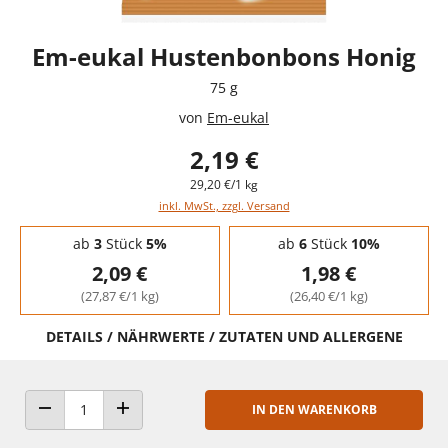
Em-eukal Hustenbonbons Honig
75 g
von
Em-eukal
2,19 €
29,20 €/1 kg
inkl. MwSt., zzgl. Versand
Staffelpreise - Mengenrabatt
ab
3
Stück
5%
ab
6
Stück
10%
2,09 €
1,98 €
(27,87 €/1 kg)
(26,40 €/1 kg)
DETAILS / NÄHRWERTE / ZUTATEN UND ALLERGENE
IN DEN WARENKORB
ANZAHL VERRINGERN
ANZAHL ERHÖHEN