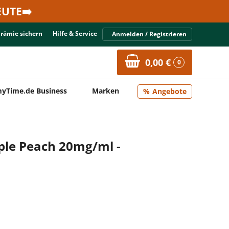
UTE➡️
Prämie sichern
Hilfe & Service
Anmelden / Registrieren
0,00 €
0
yTime.de Business
Marken
Angebote
pple Peach 20mg/ml -