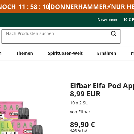
NOCH
11 : 58 : 10
DONNERHAMMER⚡NUR HE
Newsletter
10-€-
Nach Produkten suchen
n
Themen
Spirituosen-Welt
Ernähren
m
n
Elfbar Elfa Pod A
8,99 EUR
10 x 2 St.
von
Elfbar
89,90 €
4,50 €/1 st