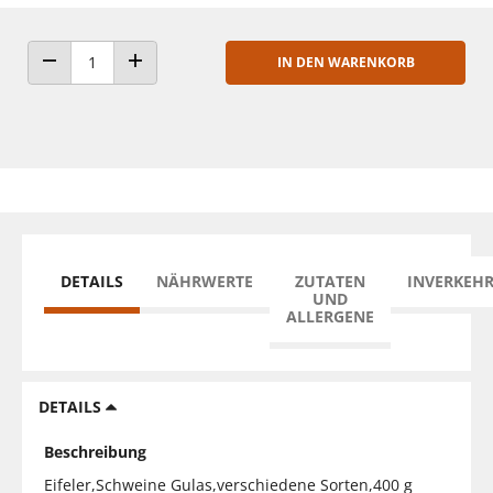
IN DEN WARENKORB
ANZAHL VERRINGERN
ANZAHL ERHÖHEN
DETAILS
NÄHRWERTE
ZUTATEN
INVERKEH
UND
ALLERGENE
DETAILS
Beschreibung
Eifeler,Schweine Gulas,verschiedene Sorten,400 g