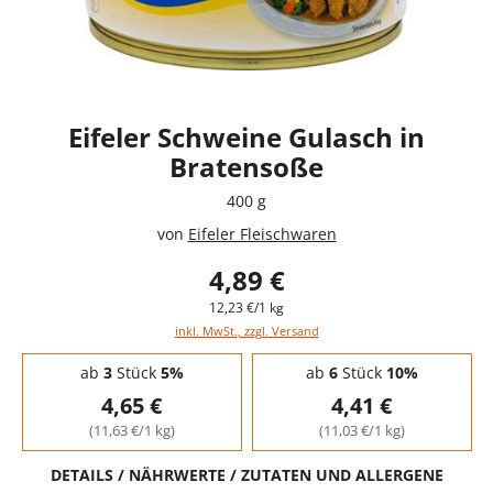
Eifeler Schweine Gulasch in
Bratensoße
400 g
von
Eifeler Fleischwaren
4,89 €
12,23 €/1 kg
inkl. MwSt., zzgl. Versand
Staffelpreise - Mengenrabatt
ab
3
Stück
5%
ab
6
Stück
10%
4,65 €
4,41 €
(11,63 €/1 kg)
(11,03 €/1 kg)
DETAILS / NÄHRWERTE / ZUTATEN UND ALLERGENE