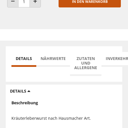
IN DEN WARENKORB
ANZAHL VERRINGERN
ANZAHL ERHÖHEN
DETAILS
NÄHRWERTE
ZUTATEN
INVERKEH
UND
ALLERGENE
DETAILS
Beschreibung
Kräuterleberwurst nach Hausmacher Art.