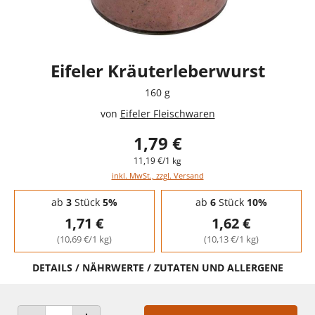
Eifeler Kräuterleberwurst
160 g
von
Eifeler Fleischwaren
1,79 €
11,19 €/1 kg
inkl. MwSt., zzgl. Versand
Staffelpreise - Mengenrabatt
ab
3
Stück
5%
ab
6
Stück
10%
1,71 €
1,62 €
(10,69 €/1 kg)
(10,13 €/1 kg)
DETAILS / NÄHRWERTE / ZUTATEN UND ALLERGENE