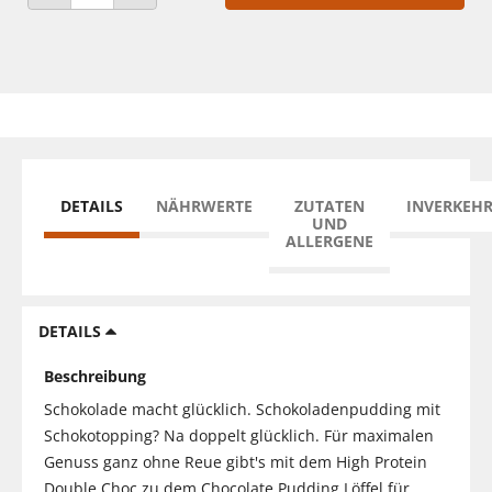
ANZAHL VERRINGERN
ANZAHL ERHÖHEN
DETAILS
NÄHRWERTE
ZUTATEN
INVERKEH
UND
ALLERGENE
DETAILS
Beschreibung
Schokolade macht glücklich. Schokoladenpudding mit
Schokotopping? Na doppelt glücklich. Für maximalen
Genuss ganz ohne Reue gibt's mit dem High Protein
Double Choc zu dem Chocolate Pudding Löffel für