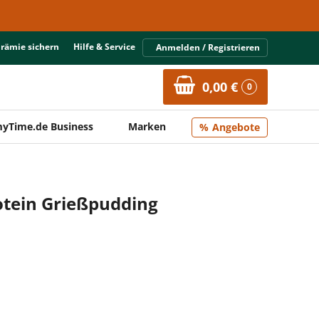
Prämie sichern
Hilfe & Service
Anmelden / Registrieren
0,00 €
0
yTime.de Business
Marken
Angebote
tein Grießpudding