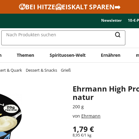
🥵BEI HITZE🥶EISKALT SPAREN➡️
Newsletter
10-€-
Nach Produkten suchen
n
Themen
Spirituosen-Welt
Ernähren
m
sert & Quark
Dessert & Snacks
Grieß
Ehrmann High Pro
natur
200 g
von
Ehrmann
1,79 €
8,95 €/1 kg