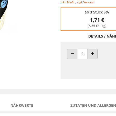
inkl. MwSt., zzgl. Versand
Staffelpreise - Mengenrabatt
ab
3
Stück
5%
1,71 €
(8,55 €/1 kg)
DETAILS / NÄ
ANZAHL VERRINGERN
ANZAHL ERHÖH
NÄHRWERTE
ZUTATEN UND ALLERGEN