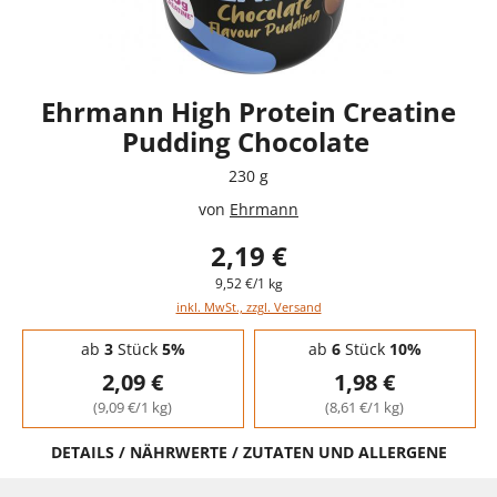
Ehrmann High Protein Creatine
Pudding Chocolate
230 g
von
Ehrmann
2,19 €
9,52 €/1 kg
inkl. MwSt., zzgl. Versand
Staffelpreise - Mengenrabatt
ab
3
Stück
5%
ab
6
Stück
10%
2,09 €
1,98 €
(9,09 €/1 kg)
(8,61 €/1 kg)
DETAILS / NÄHRWERTE / ZUTATEN UND ALLERGENE