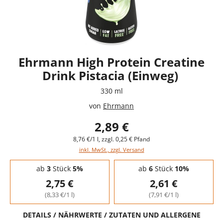
Ehrmann High Protein Creatine
Drink Pistacia (Einweg)
330 ml
von
Ehrmann
2,89 €
8,76 €/1 l, zzgl. 0,25 € Pfand
inkl. MwSt., zzgl. Versand
Staffelpreise - Mengenrabatt
ab
3
Stück
5%
ab
6
Stück
10%
2,75 €
2,61 €
(8,33 €/1 l)
(7,91 €/1 l)
DETAILS / NÄHRWERTE / ZUTATEN UND ALLERGENE