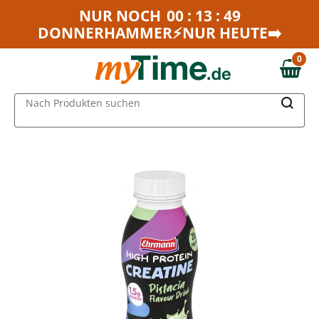
Zum Hauptinhalt springen
NUR NOCH
00 : 13 : 49
DONNERHAMMER⚡NUR HEUTE➡️
Zur Navigation springen
Zur Suche springen
0
0,00 €
MAIN MENU
Nach Produkten suchen