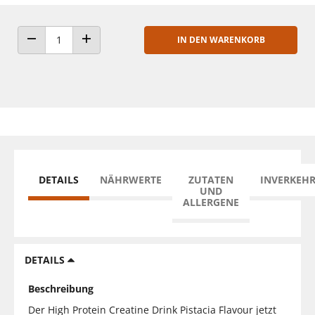
IN DEN WARENKORB
ANZAHL VERRINGERN
ANZAHL ERHÖHEN
DETAILS
NÄHRWERTE
ZUTATEN
INVERKEH
UND
ALLERGENE
DETAILS
Beschreibung
Der High Protein Creatine Drink Pistacia Flavour jetzt