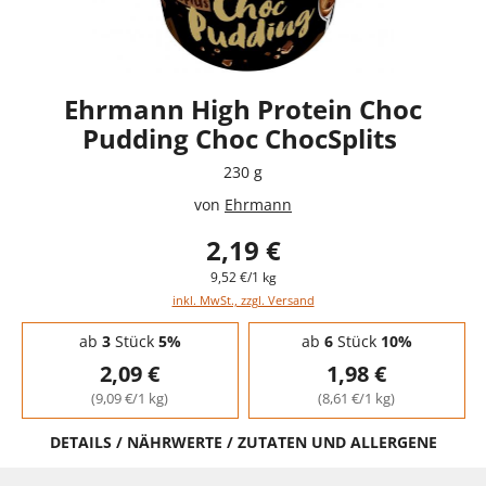
Ehrmann High Protein Choc
Pudding Choc ChocSplits
230 g
von
Ehrmann
2,19 €
9,52 €/1 kg
inkl. MwSt., zzgl. Versand
Staffelpreise - Mengenrabatt
ab
3
Stück
5%
ab
6
Stück
10%
2,09 €
1,98 €
(9,09 €/1 kg)
(8,61 €/1 kg)
DETAILS / NÄHRWERTE / ZUTATEN UND ALLERGENE