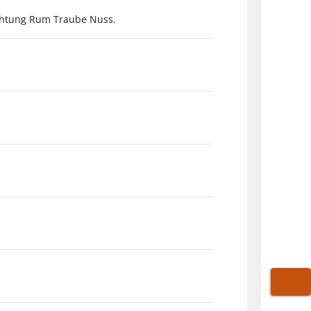
ichtung Rum Traube Nuss.
WARE