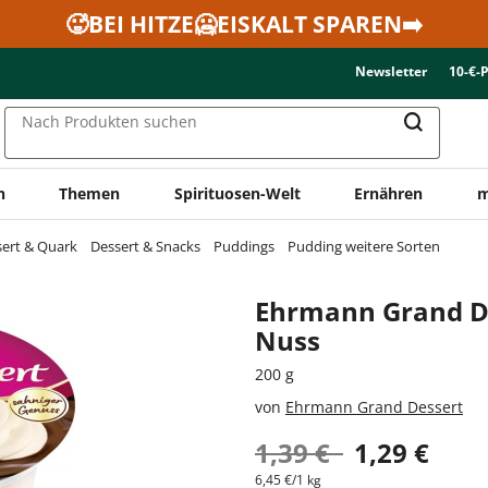
🥵BEI HITZE🥶EISKALT SPAREN➡️
Newsletter
10-€-
Nach Produkten suchen
n
Themen
Spirituosen-Welt
Ernähren
m
sert & Quark
Dessert & Snacks
Puddings
Pudding weitere Sorten
Ehrmann Grand D
Nuss
200 g
von
Ehrmann Grand Dessert
1,39 €
1,29 €
6,45 €/1 kg