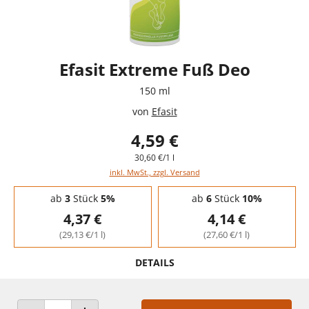
Efasit Extreme Fuß Deo
150 ml
von
Efasit
4,59 €
30,60 €/1 l
inkl. MwSt., zzgl. Versand
Staffelpreise - Mengenrabatt
ab
3
Stück
5%
ab
6
Stück
10%
4,37 €
4,14 €
(29,13 €/1 l)
(27,60 €/1 l)
DETAILS