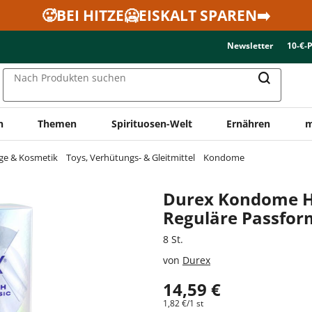
🥵BEI HITZE🥶EISKALT SPAREN➡️
Newsletter
10-€-
Nach Produkten suchen
n
Themen
Spirituosen-Welt
Ernähren
m
ge & Kosmetik
Toys, Verhütungs- & Gleitmittel
Kondome
Durex Kondome H
Reguläre Passfor
8 St.
von
Durex
14,59 €
1,82 €/1 st