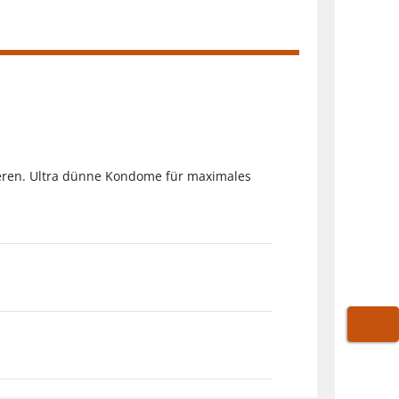
eren. Ultra dünne Kondome für maximales
WARE