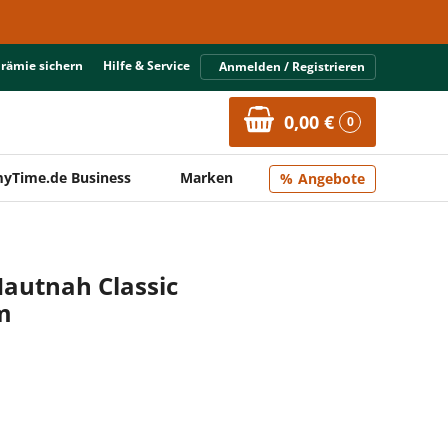
Prämie sichern
Hilfe & Service
Anmelden / Registrieren
0,00 €
0
yTime.de Business
Marken
Angebote
autnah Classic
m