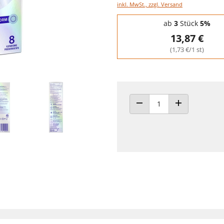
inkl. MwSt., zzgl. Versand
Staffelpreise - Mengenrabatt
ab
3
Stück
5%
13,87 €
(1,73 €/1 st)
ANZAHL VERRINGERN
ANZAHL ERHÖH