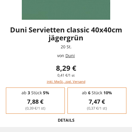
Duni Servietten classic 40x40cm
jägergrün
20 St.
von
Duni
8,29 €
0,41 €/1 st
inkl. MwSt., zzgl. Versand
Staffelpreise - Mengenrabatt
ab
3
Stück
5%
ab
6
Stück
10%
7,88 €
7,47 €
(0,39 €/1 st)
(0,37 €/1 st)
DETAILS