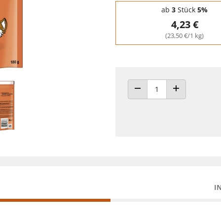
Staffelpreise - Mengenrabatt
ab
3
Stück
5%
4,23 €
(23,50 €/1 kg)
ANZAHL VERRINGERN
ANZAHL ERHÖH
I