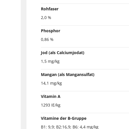
Rohfaser
2,0 %
Phosphor
0,86 %
Jod (als Calciumjodat)
1,5 mg/kg
Mangan (als Mangansulfat)
14,1 mg/kg
Vitamin A
1293 IE/kg
Vitamine der B-Gruppe
B1: 9,9; B2:16,9; B6: 4,4 mg/kg