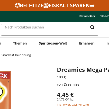
🥵BEI HITZE🥶EISKALT SPAREN➡️
Newsletter
10-€-
Nach Produkten suchen
n
Themen
Spirituosen-Welt
Ernähren
m
Snacks & Belohnung
Dreamies Mega P
180 g
von
Dreamies
4,45 €
24,72 €/1 kg
inkl. MwSt., zzgl. Versand