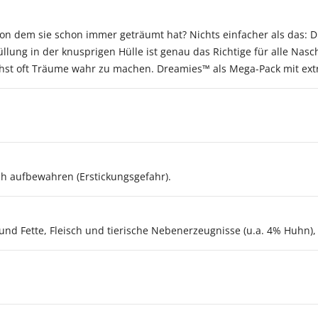
von dem sie schon immer geträumt hat? Nichts einfacher als das: D
lung in der knusprigen Hülle ist genau das Richtige für alle Nasc
hst oft Träume wahr zu machen. Dreamies™ als Mega-Pack mit extra
h aufbewahren (Erstickungsgefahr).
nd Fette, Fleisch und tierische Nebenerzeugnisse (u.a. 4% Huhn), p