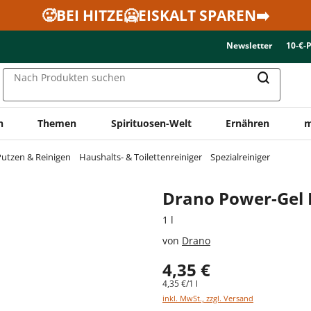
🥵BEI HITZE🥶EISKALT SPAREN➡️
Newsletter
10-€-
Nach Produkten suchen
n
Themen
Spirituosen-Welt
Ernähren
m
utzen & Reinigen
Haushalts- & Toilettenreiniger
Spezialreiniger
Drano Power-Gel 
1 l
von
Drano
4,35 €
4,35 €/1 l
inkl. MwSt., zzgl. Versand