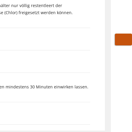
er nur völlig restentleert der
 (Chlor) freigesetzt werden können.
WARE
gen mindestens 30 Minuten einwirken lassen.