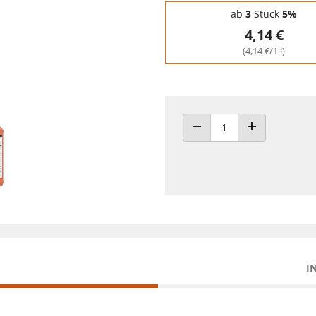
Staffelpreise - Mengenrabatt
ab
3
Stück
5%
4,14 €
(4,14 €/1 l)
ANZAHL VERRINGERN
ANZAHL ERHÖH
I