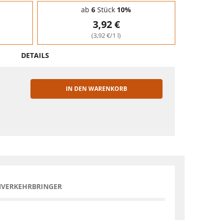
ab
6
Stück
10%
3,92 €
(3,92 €/1 l)
DETAILS
IN DEN WARENKORB
EN
NVERKEHRBRINGER