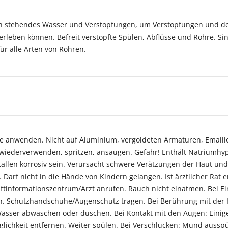
rch stehendes Wasser und Verstopfungen, um Verstopfungen und 
leben können. Befreit verstopfte Spülen, Abflüsse und Rohre. Si
ür alle Arten von Rohren.
lette anwenden. Nicht auf Aluminium, vergoldeten Armaturen, Emai
wiederverwenden, spritzen, ansaugen. Gefahr! Enthält Natriumhyp
allen korrosiv sein. Verursacht schwere Verätzungen der Haut und
 Darf nicht in die Hände von Kindern gelangen. Ist ärztlicher Rat 
iftinformationszentrum/Arzt anrufen. Rauch nicht einatmen. Bei Ei
. Schutzhandschuhe/Augenschutz tragen. Bei Berührung mit der H
 Wasser abwaschen oder duschen. Bei Kontakt mit den Augen: Eini
lichkeit entfernen. Weiter spülen. Bei Verschlucken: Mund aussp