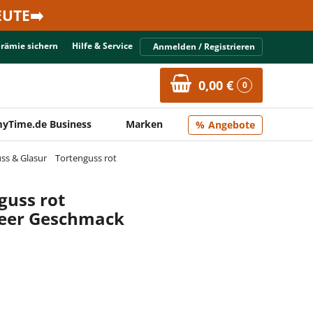
UTE➡️
Prämie sichern
Hilfe & Service
Anmelden / Registrieren
0,00 €
0
yTime.de Business
Marken
Angebote
ss & Glasur
Tortenguss rot
guss rot
beer Geschmack