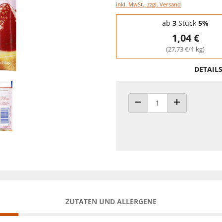
inkl. MwSt., zzgl. Versand
Staffelpreise - Mengenrabatt
ab
3
Stück
5%
1,04 €
(27,73 €/1 kg)
DETAIL
ANZAHL VERRINGERN
ANZAHL ERHÖH
ZUTATEN UND ALLERGENE