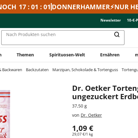
NOCH
17 : 01 : 01
DONNERHAMMER⚡NUR HE
Newsletter
10-€-
Nach Produkten suchen
n
Themen
Spirituosen-Welt
Ernähren
m
 & Backwaren
Backzutaten
Marzipan, Schokolade & Tortenguss
Tortengu
Dr. Oetker Torten
ungezuckert Erd
37,50 g
von
Dr. Oetker
1,09 €
29,07 €/1 kg