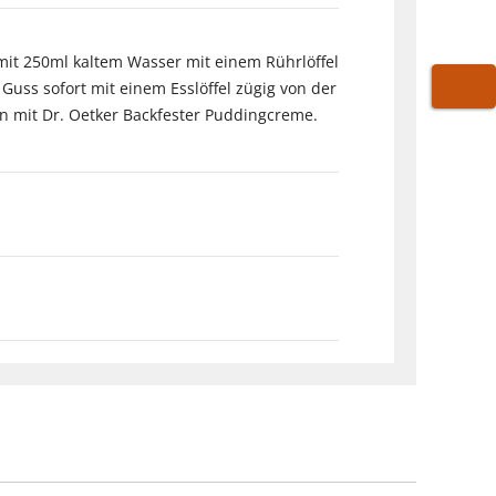
mit 250ml kaltem Wasser mit einem Rührlöffel
uss sofort mit einem Esslöffel zügig von der
WARE
en mit Dr. Oetker Backfester Puddingcreme.