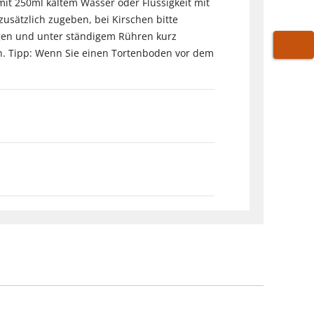
it 250ml kaltem Wasser oder Flüssigkeit mit
 zusätzlich zugeben, bei Kirschen bitte
ngen und unter ständigem Rühren kurz
sen. Tipp: Wenn Sie einen Tortenboden vor dem
WARE