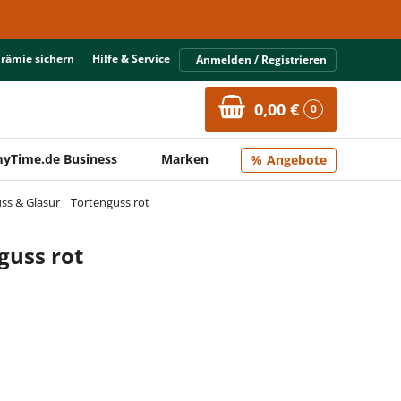
Prämie sichern
Hilfe & Service
Anmelden / Registrieren
0,00 €
0
yTime.de Business
Marken
Angebote
ss & Glasur
Tortenguss rot
guss rot