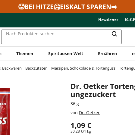
🥵BEI HITZE🥶EISKALT SPAREN➡️
Newsletter
10-€-
Nach Produkten suchen
n
Themen
Spirituosen-Welt
Ernähren
m
 & Backwaren
Backzutaten
Marzipan, Schokolade & Tortenguss
Tortengu
Dr. Oetker Torten
ungezuckert
36 g
von
Dr. Oetker
1,09 €
30,28 €/1 kg