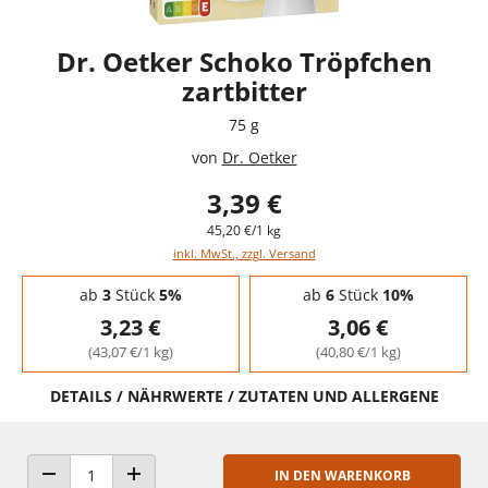
Dr. Oetker Schoko Tröpfchen
zartbitter
75 g
von
Dr. Oetker
3,39 €
45,20 €/1 kg
inkl. MwSt., zzgl. Versand
Staffelpreise - Mengenrabatt
ab
3
Stück
5%
ab
6
Stück
10%
3,23 €
3,06 €
(43,07 €/1 kg)
(40,80 €/1 kg)
DETAILS / NÄHRWERTE / ZUTATEN UND ALLERGENE
IN DEN WARENKORB