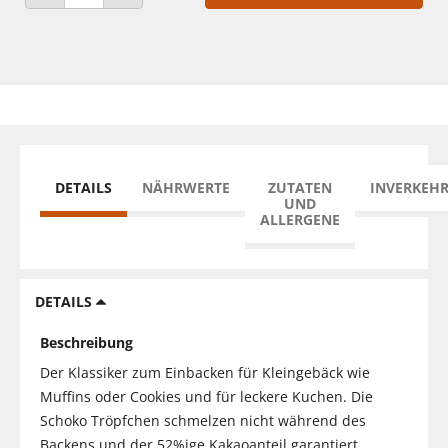
ANZAHL VERRINGERN
ANZAHL ERHÖHEN
DETAILS
NÄHRWERTE
ZUTATEN
INVERKEH
UND
ALLERGENE
DETAILS
Beschreibung
Der Klassiker zum Einbacken für Kleingebäck wie
Muffins oder Cookies und für leckere Kuchen. Die
Schoko Tröpfchen schmelzen nicht während des
Backens und der 52%ige Kakaoanteil garantiert