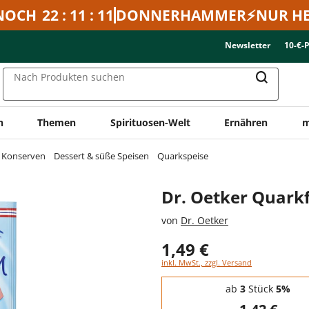
NOCH
22 : 11 : 11
DONNERHAMMER⚡NUR HE
Newsletter
10-€-
Nach Produkten suchen
n
Themen
Spirituosen-Welt
Ernähren
m
& Konserven
Dessert & süße Speisen
Quarkspeise
Dr. Oetker Quarkf
von
Dr. Oetker
1,49 €
inkl. MwSt., zzgl. Versand
Staffelpreise - Mengenrabatt
ab
3
Stück
5%