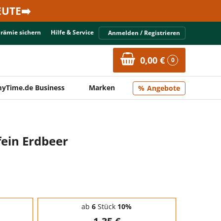
UTE➡️
Prämie sichern
Hilfe & Service
Anmelden / Registrieren
0,00 €
0
yTime.de Business
Marken
Angebote
ein Erdbeer
ab
6
Stück
10%