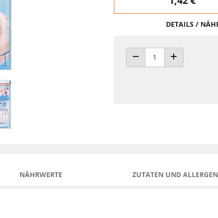
1,42 €
DETAILS / NÄ
ANZAHL VERRINGERN
ANZAHL ERHÖH
NÄHRWERTE
ZUTATEN UND ALLERGEN