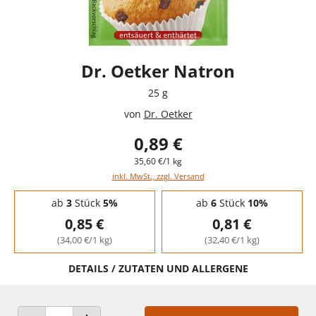
Dr. Oetker Natron
25 g
von
Dr. Oetker
0,89 €
35,60 €/1 kg
inkl. MwSt., zzgl. Versand
Staffelpreise - Mengenrabatt
ab
3
Stück
5%
ab
6
Stück
10%
0,85 €
0,81 €
(34,00 €/1 kg)
(32,40 €/1 kg)
DETAILS / ZUTATEN UND ALLERGENE