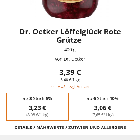
Dr. Oetker Löffelglück Rote
Grütze
400 g
von
Dr. Oetker
3,39 €
8,48 €/1 kg
inkl. MwSt., zzgl. Versand
Staffelpreise - Mengenrabatt
ab
3
Stück
5%
ab
6
Stück
10%
3,23 €
3,06 €
(8,08 €/1 kg)
(7,65 €/1 kg)
DETAILS / NÄHRWERTE / ZUTATEN UND ALLERGENE