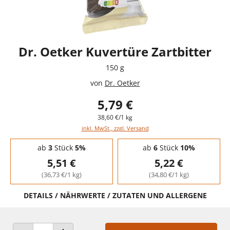
Dr. Oetker Kuvertüre Zartbitter
150 g
von
Dr. Oetker
5,79 €
38,60 €/1 kg
inkl. MwSt., zzgl. Versand
Staffelpreise - Mengenrabatt
ab
3
Stück
5%
ab
6
Stück
10%
5,51 €
5,22 €
(36,73 €/1 kg)
(34,80 €/1 kg)
DETAILS / NÄHRWERTE / ZUTATEN UND ALLERGENE