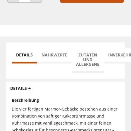
ANZAHL VERRINGERN
ANZAHL ERHÖHEN
DETAILS
NÄHRWERTE
ZUTATEN
INVERKEH
UND
ALLERGENE
DETAILS
Beschreibung
Die vier fertigen Marmor-Gebäcke bestehen aus einer
Kombination von saftiger Kakaorührmasse und
Rührmasse mit Vanillegeschmack, mit einer feinen
Schokoglasur für besondere Geschmacksintensität –