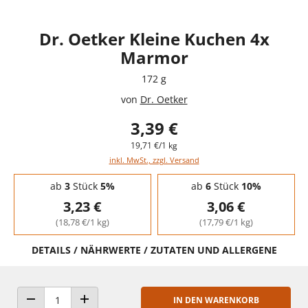
Dr. Oetker Kleine Kuchen 4x
Marmor
172 g
von
Dr. Oetker
3,39 €
19,71 €/1 kg
inkl. MwSt., zzgl. Versand
Staffelpreise - Mengenrabatt
ab
3
Stück
5%
ab
6
Stück
10%
3,23 €
3,06 €
(18,78 €/1 kg)
(17,79 €/1 kg)
DETAILS / NÄHRWERTE / ZUTATEN UND ALLERGENE
IN DEN WARENKORB