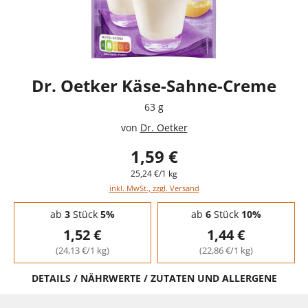
Dr. Oetker Käse-Sahne-Creme
63 g
von
Dr. Oetker
1,59 €
25,24 €/1 kg
inkl. MwSt., zzgl. Versand
Staffelpreise - Mengenrabatt
ab
3
Stück
5%
ab
6
Stück
10%
1,52 €
1,44 €
(24,13 €/1 kg)
(22,86 €/1 kg)
DETAILS / NÄHRWERTE / ZUTATEN UND ALLERGENE