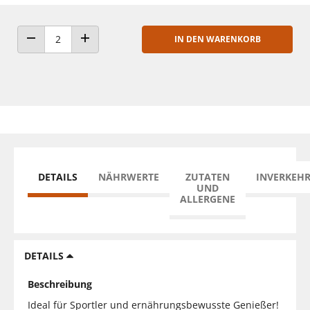
IN DEN WARENKORB
ANZAHL VERRINGERN
ANZAHL ERHÖHEN
DETAILS
NÄHRWERTE
ZUTATEN
INVERKEH
UND
ALLERGENE
DETAILS
Beschreibung
Ideal für Sportler und ernährungsbewusste Genießer!