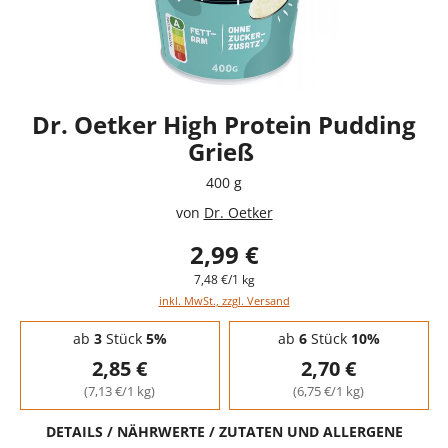
Dr. Oetker High Protein Pudding
Grieß
400 g
von
Dr. Oetker
2,99 €
7,48 €/1 kg
inkl. MwSt., zzgl. Versand
Staffelpreise - Mengenrabatt
ab
3
Stück
5%
ab
6
Stück
10%
2,85 €
2,70 €
(7,13 €/1 kg)
(6,75 €/1 kg)
DETAILS / NÄHRWERTE / ZUTATEN UND ALLERGENE