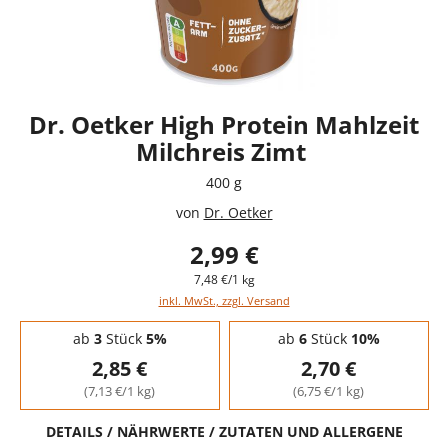
Dr. Oetker High Protein Mahlzeit
Milchreis Zimt
400 g
von
Dr. Oetker
2,99 €
7,48 €/1 kg
inkl. MwSt., zzgl. Versand
Staffelpreise - Mengenrabatt
ab
3
Stück
5%
ab
6
Stück
10%
2,85 €
2,70 €
(7,13 €/1 kg)
(6,75 €/1 kg)
DETAILS / NÄHRWERTE / ZUTATEN UND ALLERGENE