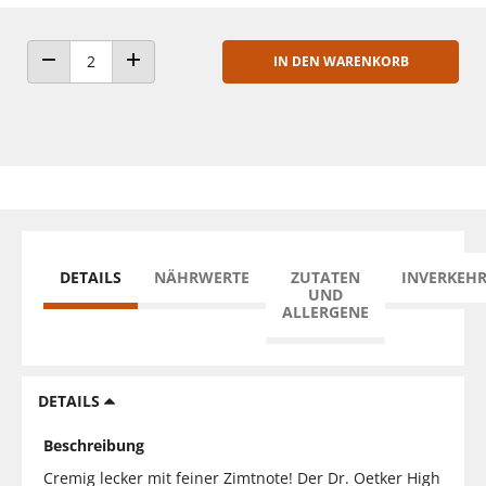
IN DEN WARENKORB
ANZAHL VERRINGERN
ANZAHL ERHÖHEN
DETAILS
NÄHRWERTE
ZUTATEN
INVERKEH
UND
ALLERGENE
DETAILS
Beschreibung
Cremig lecker mit feiner Zimtnote! Der Dr. Oetker High