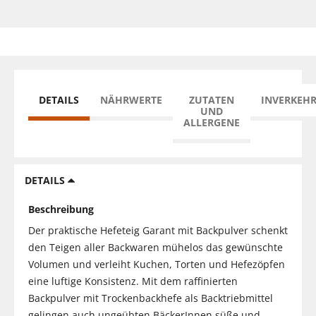
DETAILS
NÄHRWERTE
ZUTATEN
INVERKEH
UND
ALLERGENE
DETAILS
Beschreibung
Der praktische Hefeteig Garant mit Backpulver schenkt
den Teigen aller Backwaren mühelos das gewünschte
Volumen und verleiht Kuchen, Torten und Hefezöpfen
eine luftige Konsistenz. Mit dem raffinierten
Backpulver mit Trockenbackhefe als Backtriebmittel
gelingen auch ungeübten BäckerInnen süße und