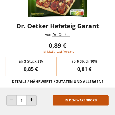
Dr. Oetker Hefeteig Garant
von
Dr. Oetker
0,89 €
inkl. MwSt., zzgl. Versand
Staffelpreise - Mengenrabatt
ab
3
Stück
5%
ab
6
Stück
10%
0,85 €
0,81 €
DETAILS / NÄHRWERTE / ZUTATEN UND ALLERGENE
IN DEN WARENKORB
ANZAHL VERRINGERN
ANZAHL ERHÖHEN