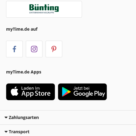
myTime.de auf
myTime.de Apps
Zahlungsarten
Transport