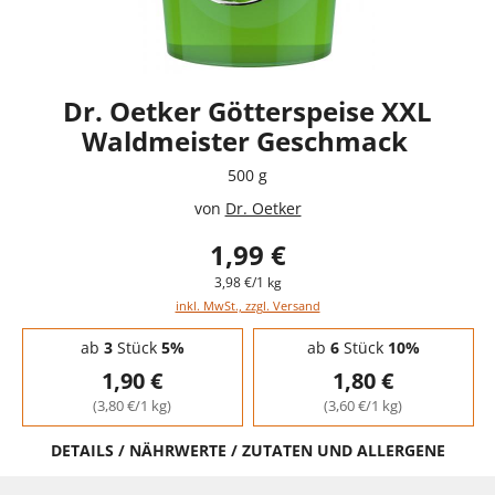
Dr. Oetker Götterspeise XXL
Waldmeister Geschmack
500 g
von
Dr. Oetker
1,99 €
3,98 €/1 kg
inkl. MwSt., zzgl. Versand
Staffelpreise - Mengenrabatt
ab
3
Stück
5%
ab
6
Stück
10%
1,90 €
1,80 €
(3,80 €/1 kg)
(3,60 €/1 kg)
DETAILS / NÄHRWERTE / ZUTATEN UND ALLERGENE