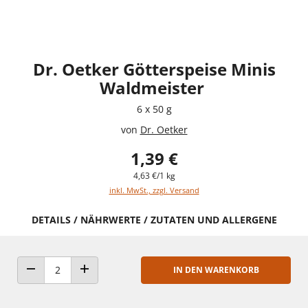
Dr. Oetker Götterspeise Minis
Waldmeister
6 x 50 g
von
Dr. Oetker
1,39 €
4,63 €/1 kg
inkl. MwSt., zzgl. Versand
DETAILS / NÄHRWERTE / ZUTATEN UND ALLERGENE
IN DEN WARENKORB
ANZAHL VERRINGERN
ANZAHL ERHÖHEN