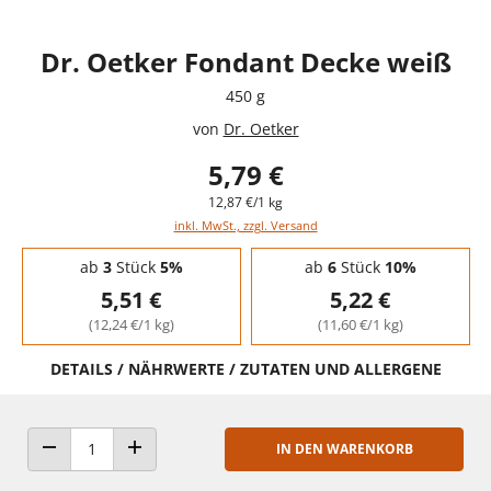
Dr. Oetker Fondant Decke weiß
450 g
von
Dr. Oetker
5,79 €
12,87 €/1 kg
inkl. MwSt., zzgl. Versand
Staffelpreise - Mengenrabatt
ab
3
Stück
5%
ab
6
Stück
10%
5,51 €
5,22 €
(12,24 €/1 kg)
(11,60 €/1 kg)
DETAILS / NÄHRWERTE / ZUTATEN UND ALLERGENE
IN DEN WARENKORB
ANZAHL VERRINGERN
ANZAHL ERHÖHEN