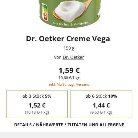
Dr. Oetker Creme Vega
150 g
von
Dr. Oetker
1,59 €
10,60 €/1 kg
inkl. MwSt., zzgl. Versand
Staffelpreise - Mengenrabatt
ab
3
Stück
5%
ab
6
Stück
10%
1,52 €
1,44 €
(10,13 €/1 kg)
(9,60 €/1 kg)
DETAILS / NÄHRWERTE / ZUTATEN UND ALLERGENE