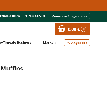
Prämie sichern
Hilfe & Service
Anmelden / Registrieren
0,00 €
0
yTime.de Business
Marken
Angebote
c Muffins