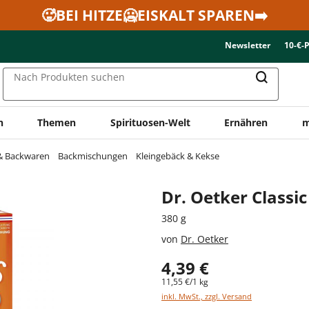
🥵BEI HITZE🥶EISKALT SPAREN➡️
Newsletter
10-€-
Nach Produkten suchen
n
Themen
Spirituosen-Welt
Ernähren
m
 & Backwaren
Backmischungen
Kleingebäck & Kekse
Dr. Oetker Classi
380 g
von
Dr. Oetker
4,39 €
11,55 €/1 kg
inkl. MwSt., zzgl. Versand