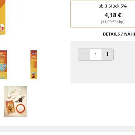
Staffelpreise - Mengenrabatt
ab
3
Stück
5%
4,18 €
(11,00 €/1 kg)
DETAILS / NÄ
ANZAHL VERRINGERN
ANZAHL ERHÖH