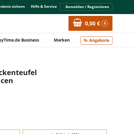
Prämie sichern
Hilfe & Service
Anmelden / Registrieren
0,00 €
0
yTime.de Business
Marken
Angebote
ckenteufel
ucen