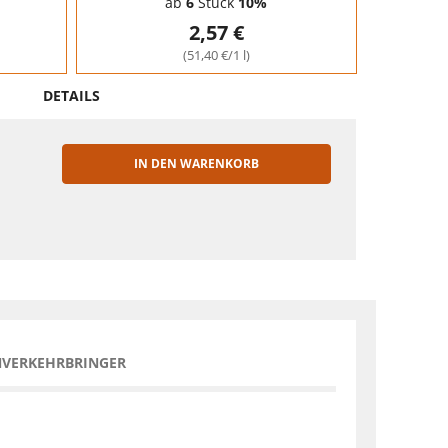
ab
6
Stück
10%
2,57 €
(51,40 €/1 l)
DETAILS
IN DEN WARENKORB
EN
NVERKEHRBRINGER