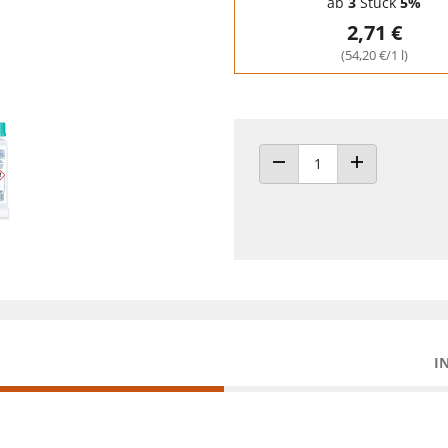
ab
3
Stück
5%
2,71 €
(54,20 €/1 l)
ANZAHL VERRINGERN
ANZAHL ERHÖH
I