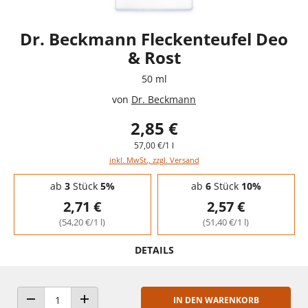
Dr. Beckmann Fleckenteufel Deo
& Rost
50 ml
von
Dr. Beckmann
2,85 €
57,00 €/1 l
inkl. MwSt., zzgl. Versand
Staffelpreise - Mengenrabatt
ab
3
Stück
5%
ab
6
Stück
10%
2,71 €
2,57 €
(54,20 €/1 l)
(51,40 €/1 l)
DETAILS
IN DEN WARENKORB