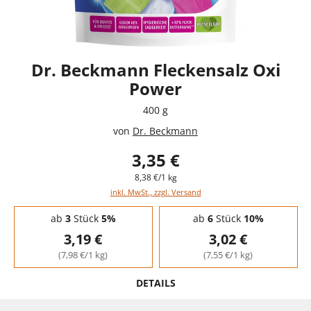
Dr. Beckmann Fleckensalz Oxi
Power
400 g
von
Dr. Beckmann
3,35 €
8,38 €/1 kg
inkl. MwSt., zzgl. Versand
Staffelpreise - Mengenrabatt
ab
3
Stück
5%
ab
6
Stück
10%
3,19 €
3,02 €
(7,98 €/1 kg)
(7,55 €/1 kg)
DETAILS