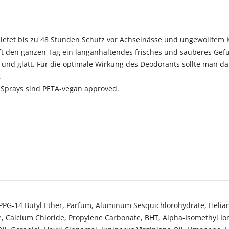
bietet bis zu 48 Stunden Schutz vor Achselnässe und ungewolltem 
t den ganzen Tag ein langanhaltendes frisches und sauberes Gefü
h und glatt. Für die optimale Wirkung des Deodorants sollte man d
.
o-Sprays sind PETA-vegan approved.
PPG-14 Butyl Ether, Parfum, Aluminum Sesquichlorohydrate, Helian
 Calcium Chloride, Propylene Carbonate, BHT, Alpha-Isomethyl Ionon