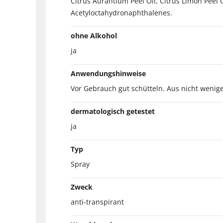
Citrus Aurantium Peel Oil, Citrus Limon Peel O
Acetyloctahydronaphthalenes.
ohne Alkohol
ja
Anwendungshinweise
Vor Gebrauch gut schütteln. Aus nicht wenig
dermatologisch getestet
ja
Typ
Spray
Zweck
anti-transpirant