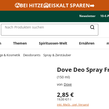
🥵BEI HITZE🥶EISKALT SPAREN➡️
Newsletter
10-€-
Nach Produkten suchen
n
Themen
Spirituosen-Welt
Ernähren
m
ge & Kosmetik
Deodorants
Spray & Zerstäuber
Dove Deo Spray 
(150 ml)
von
Dove
2,85 €
19,00 €/1 l
inkl. MwSt., zzgl. Versand