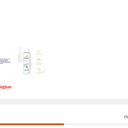
fügbar.
I