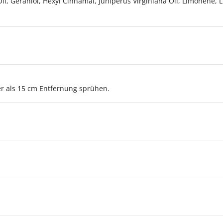
il, Geraniol, Hexyl Cinnamal, Juniperus Virginiana Oil, Limonene, L
er als 15 cm Entfernung sprühen.