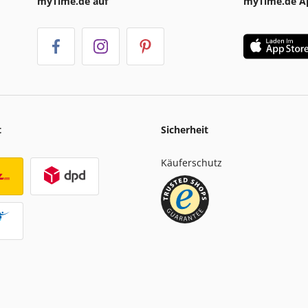
myTime.de auf
myTime.de A
t
Sicherheit
Käuferschutz