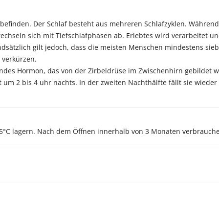
lbefinden. Der Schlaf besteht aus mehreren Schlafzyklen. Während
eln sich mit Tiefschlafphasen ab. Erlebtes wird verarbeitet und 
ndsätzlich gilt jedoch, dass die meisten Menschen mindestens sie
u verkürzen.
ndes Hormon, das von der Zirbeldrüse im Zwischenhirn gebildet wi
 um 2 bis 4 uhr nachts. In der zweiten Nachthälfte fällt sie wieder
 25°C lagern. Nach dem Öffnen innerhalb von 3 Monaten verbrauch