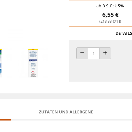
Staffelpreise - Mengenrabatt
ab
3
Stück
5%
6,55 €
(218,33 €/1 l)
DETAIL
ANZAHL VERRINGERN
ANZAHL ERHÖH
ZUTATEN UND ALLERGENE