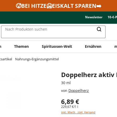
🥵BEI HITZE🥶EISKALT SPAREN➡️
Newsletter
10-€-
Nach Produkten suchen
n
Themen
Spirituosen-Welt
Ernähren
m
sartikel
Nahrungs-Ergänzungsmittel
Doppelherz aktiv
30 ml
von
Doppelherz
6,89 €
229,67 €/1 l
inkl. MwSt., zzgl. Versand