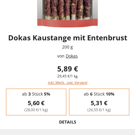
Dokas Kaustange mit Entenbrust
200 g
von
Dokas
5,89 €
29,45 €/1 kg
inkl. MwSt., zzgl. Versand
Staffelpreise - Mengenrabatt
ab
3
Stück
5%
ab
6
Stück
10%
5,60 €
5,31 €
(28,00 €/1 kg)
(26,55 €/1 kg)
DETAILS