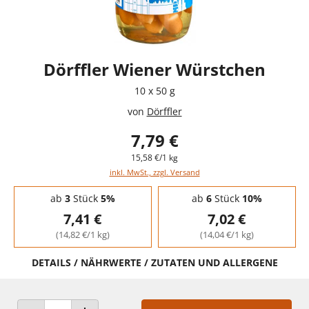
Dörffler Wiener Würstchen
10 x 50 g
von
Dörffler
7,79 €
15,58 €/1 kg
inkl. MwSt., zzgl. Versand
Staffelpreise - Mengenrabatt
ab
3
Stück
5%
ab
6
Stück
10%
7,41 €
7,02 €
(14,82 €/1 kg)
(14,04 €/1 kg)
DETAILS / NÄHRWERTE / ZUTATEN UND ALLERGENE