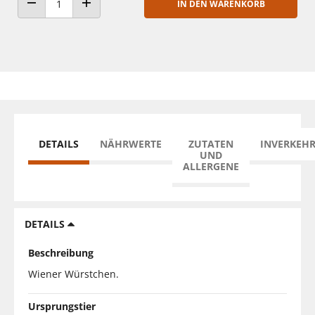
IN DEN WARENKORB
ANZAHL VERRINGERN
ANZAHL ERHÖHEN
DETAILS
NÄHRWERTE
ZUTATEN
INVERKEH
UND
ALLERGENE
DETAILS
Beschreibung
Wiener Würstchen.
Ursprungstier