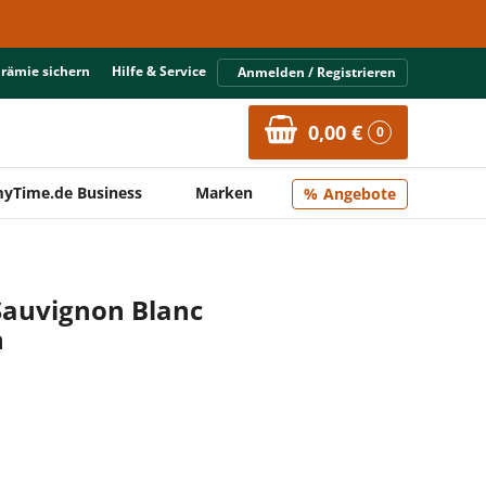
Prämie sichern
Hilfe & Service
Anmelden / Registrieren
0,00 €
0
yTime.de Business
Marken
Angebote
auvignon Blanc
n