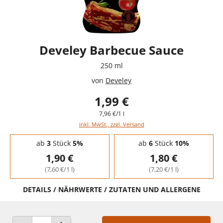
Develey Barbecue Sauce
250 ml
von
Develey
1,99 €
7,96 €/1 l
inkl. MwSt., zzgl. Versand
Staffelpreise - Mengenrabatt
ab
3
Stück
5%
ab
6
Stück
10%
1,90 €
1,80 €
(7,60 €/1 l)
(7,20 €/1 l)
DETAILS / NÄHRWERTE / ZUTATEN UND ALLERGENE