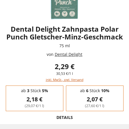
Dental Delight Zahnpasta Polar
Punch Gletscher-Minz-Geschmack
75 ml
von
Dental Delight
2,29 €
30,53 €/1 l
inkl. MwSt., zzgl. Versand
Staffelpreise - Mengenrabatt
ab
3
Stück
5%
ab
6
Stück
10%
2,18 €
2,07 €
(29,07 €/1 l)
(27,60 €/1 l)
DETAILS