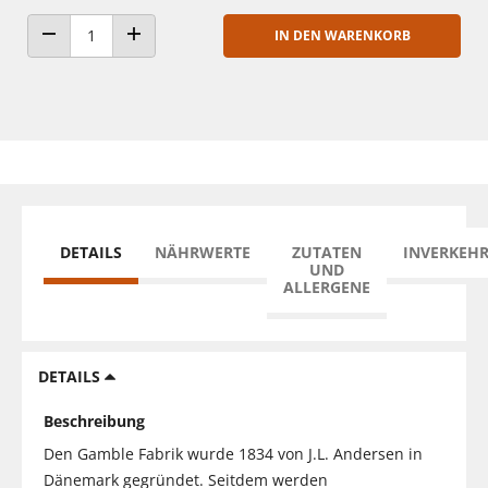
IN DEN WARENKORB
ANZAHL VERRINGERN
ANZAHL ERHÖHEN
DETAILS
NÄHRWERTE
ZUTATEN
INVERKEH
UND
ALLERGENE
DETAILS
Beschreibung
Den Gamble Fabrik wurde 1834 von J.L. Andersen in
Dänemark gegründet. Seitdem werden