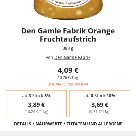
Den Gamle Fabrik Orange
Fruchtaufstrich
380 g
von
Den Gamle Fabrik
4,09 €
10,76 €/1 kg
inkl. MwSt., zzgl. Versand
Staffelpreise - Mengenrabatt
ab
3
Stück
5%
ab
6
Stück
10%
3,89 €
3,69 €
(10,24 €/1 kg)
(9,71 €/1 kg)
DETAILS / NÄHRWERTE / ZUTATEN UND ALLERGENE