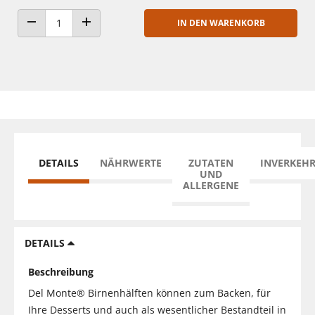
IN DEN WARENKORB
ANZAHL VERRINGERN
ANZAHL ERHÖHEN
DETAILS
NÄHRWERTE
ZUTATEN
INVERKEH
UND
ALLERGENE
DETAILS
Beschreibung
Del Monte® Birnenhälften können zum Backen, für
Ihre Desserts und auch als wesentlicher Bestandteil in