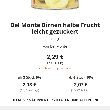
Del Monte Birnen halbe Frucht
leicht gezuckert
130 g
von
Del Monte
2,29 €
17,62 €/1 kg
inkl. MwSt., zzgl. Versand
Staffelpreise - Mengenrabatt
ab
3
Stück
5%
ab
6
Stück
10%
2,18 €
2,07 €
(16,77 €/1 kg)
(15,92 €/1 kg)
DETAILS / NÄHRWERTE / ZUTATEN UND ALLERGENE