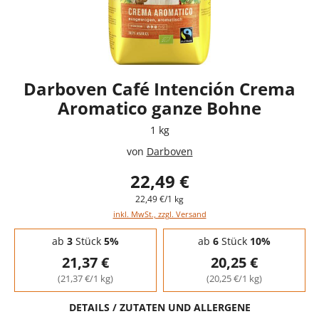
Darboven Café Intención Crema
Aromatico ganze Bohne
1 kg
von
Darboven
22,49 €
22,49 €/1 kg
inkl. MwSt., zzgl. Versand
Staffelpreise - Mengenrabatt
ab
3
Stück
5%
ab
6
Stück
10%
21,37 €
20,25 €
(21,37 €/1 kg)
(20,25 €/1 kg)
DETAILS / ZUTATEN UND ALLERGENE