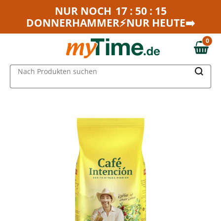
Zum Hauptinhalt springen
NUR NOCH
17 : 50 : 15
DONNERHAMMER⚡NUR HEUTE➡️
Zur Navigation springen
Zur Suche springen
0
0,00 €
MAIN MENU
Nach Produkten suchen