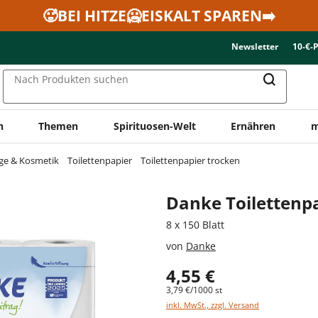
🥵BEI HITZE🥶EISKALT SPAREN➡️
Newsletter
10-€-
Nach Produkten suchen
n
Themen
Spirituosen-Welt
Ernähren
m
ge & Kosmetik
Toilettenpapier
Toilettenpapier trocken
Danke Toilettenpa
8 x 150 Blatt
von
Danke
4,55 €
3,79 €/1000 st
inkl. MwSt., zzgl. Versand