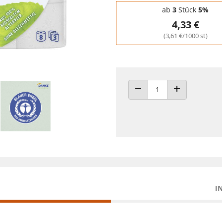
Staffelpreise - Mengenrabatt
ab
3
Stück
5%
4,33 €
(3,61 €/1000 st)
ANZAHL VERRINGERN
ANZAHL ERHÖH
I