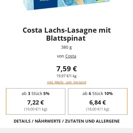
Costa Lachs-Lasagne mit
Blattspinat
380 g
von
Costa
7,59 €
19,97 €/1 kg
inkl. MwSt., zzgl. Versand
Staffelpreise - Mengenrabatt
ab
3
Stück
5%
ab
6
Stück
10%
7,22 €
6,84 €
(19,00 €/1 kg)
(18,00 €/1 kg)
DETAILS / NÄHRWERTE / ZUTATEN UND ALLERGENE