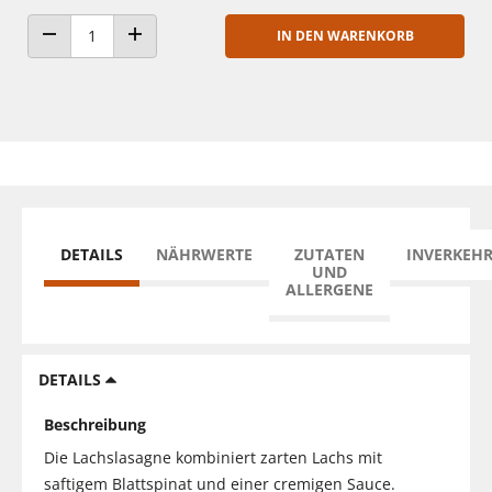
IN DEN WARENKORB
ANZAHL VERRINGERN
ANZAHL ERHÖHEN
DETAILS
NÄHRWERTE
ZUTATEN
INVERKEH
UND
ALLERGENE
DETAILS
Beschreibung
Die Lachslasagne kombiniert zarten Lachs mit
saftigem Blattspinat und einer cremigen Sauce.