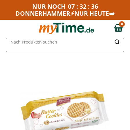
Zum Hauptinhalt springen
NUR NOCH
07 : 32 : 36
DONNERHAMMER⚡NUR HEUTE➡️
Zur Navigation springen
Zur Suche springen
0
0,00 €
MAIN MENU
Nach Produkten suchen