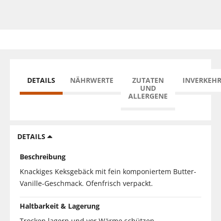
DETAILS
NÄHRWERTE
ZUTATEN
INVERKEH
UND
ALLERGENE
DETAILS
Beschreibung
Knackiges Keksgebäck mit fein komponiertem Butter-
Vanille-Geschmack. Ofenfrisch verpackt.
Haltbarkeit & Lagerung
Trocken lagern und vor Wärme schützen.